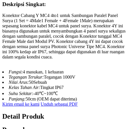
Deskripsi Singkat:
Konektor Cabang Y MC4 4to1 untuk Sambungan Paralel Panel
Surya (1 Set = 4Male1 Female + 4Female 1Male) merupakan
sepasang konektor kabel MC4 untuk panel surya. Konektor 4Y ini
biasanya digunakan untuk menyambungkan 4 panel surya sekaligus
dengan sambungan paralel, cocok dengan Konektor tunggal MC4
Female Male dari Modul PV. Konektor cabang 4Y ini dapat cocok
dengan semua panel surya Photonic Universe Tipe MC4. Konektor
ini 100% kedap air IP67, sehingga dapat digunakan di luar ruangan
dalam segala kondisi cuaca.
Fungsi:
4 masukan, 1 keluaran
Tegangan Terukur:
Tegangan 1000V
Nilai Arus:
50Sebuah
Kelas Tahan Air:
Tingkat IP67
Suhu Sekitar:
-40℃~100℃
Panjang:
50cm (OEM dapat diterima)
Kirim email ke kami
Unduh sebagai PDF
Detail Produk