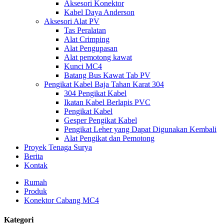
Aksesori Konektor
Kabel Daya Anderson
Aksesori Alat PV
Tas Peralatan
Alat Crimping
Alat Pengupasan
Alat pemotong kawat
Kunci MC4
Batang Bus Kawat Tab PV
Pengikat Kabel Baja Tahan Karat 304
304 Pengikat Kabel
Ikatan Kabel Berlapis PVC
Pengikat Kabel
Gesper Pengikat Kabel
Pengikat Leher yang Dapat Digunakan Kembali
Alat Pengikat dan Pemotong
Proyek Tenaga Surya
Berita
Kontak
Rumah
Produk
Konektor Cabang MC4
Kategori