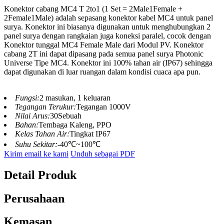
Konektor cabang MC4 T 2to1 (1 Set = 2Male1Female +
2Female1Male) adalah sepasang konektor kabel MC4 untuk panel
surya. Konektor ini biasanya digunakan untuk menghubungkan 2
panel surya dengan rangkaian juga koneksi paralel, cocok dengan
Konektor tunggal MC4 Female Male dari Modul PV. Konektor
cabang 2T ini dapat dipasang pada semua panel surya Photonic
Universe Tipe MC4. Konektor ini 100% tahan air (IP67) sehingga
dapat digunakan di luar ruangan dalam kondisi cuaca apa pun.
Fungsi:
2 masukan, 1 keluaran
Tegangan Terukur:
Tegangan 1000V
Nilai Arus:
30Sebuah
Bahan:
Tembaga Kaleng, PPO
Kelas Tahan Air:
Tingkat IP67
Suhu Sekitar:
-40℃~100℃
Kirim email ke kami
Unduh sebagai PDF
Detail Produk
Perusahaan
Kemasan