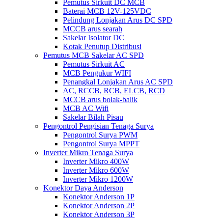
Pemutus Sirkuit DC MCB
Baterai MCB 12V-125VDC
Pelindung Lonjakan Arus DC SPD
MCCB arus searah
Sakelar Isolator DC
Kotak Penutup Distribusi
Pemutus MCB Sakelar AC SPD
Pemutus Sirkuit AC
MCB Pengukur WIFI
Penangkal Lonjakan Arus AC SPD
AC, RCCB, RCB, ELCB, RCD
MCCB arus bolak-balik
MCB AC Wifi
Sakelar Bilah Pisau
Pengontrol Pengisian Tenaga Surya
Pengontrol Surya PWM
Pengontrol Surya MPPT
Inverter Mikro Tenaga Surya
Inverter Mikro 400W
Inverter Mikro 600W
Inverter Mikro 1200W
Konektor Daya Anderson
Konektor Anderson 1P
Konektor Anderson 2P
Konektor Anderson 3P