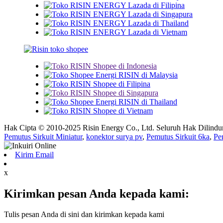
Hak Cipta © 2010-2025 Risin Energy Co., Ltd. Seluruh Hak Dilin
Pemutus Sirkuit Miniatur
,
konektor surya pv
,
Pemutus Sirkuit 6ka
,
Pe
Kirim Email
x
Kirimkan pesan Anda kepada kami:
Tulis pesan Anda di sini dan kirimkan kepada kami