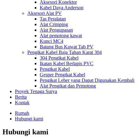
Aksesori Konektor
Kabel Daya Anderson
Aksesori Alat PV
Tas Peralatan
Alat Crimping
Alat Pengupasan
Alat pemotong kawat
Kunci MC4
Batang Bus Kawat Tab PV
Pengikat Kabel Baja Tahan Karat 304
304 Pengikat Kabel
Ikatan Kabel Berlapis PVC
Pengikat Kabel
Gesper Pengikat Kabel
Pengikat Leher yang Dapat Digunakan Kembali
Alat Pengikat dan Pemotong
Proyek Tenaga Surya
Berita
Kontak
Rumah
Hubungi kami
Hubungi kami