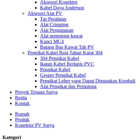
Aksesori Konektor
Kabel Daya Anderson
Aksesori Alat PV
Tas Peralatan
Alat Crimping
Alat Pengupasan
Alat pemotong kawat
Kunci MC4
Batang Bus Kawat Tab PV
Pengikat Kabel Baja Tahan Karat 304
304 Pengikat Kabel
Ikatan Kabel Berlapis PVC
Pengikat Kabel
Gesper Pengikat Kabel
Pengikat Leher yang Dapat Digunakan Kembali
Alat Pengikat dan Pemotong
Proyek Tenaga Surya
Berita
Kontak
Rumah
Produk
Konektor PV Surya
Kategori