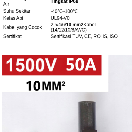
Tingkat IP68
Air
Suhu Sekitar
-40℃~100℃
Kelas Api
UL94-V0
2,5/4/6/
10 mm2
Kabel
Kabel yang Cocok
(14/12/10/8AWG)
Sertifikat
Sertifikasi TUV, CE, ROHS, ISO