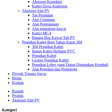
Aksesori Konektor
Kabel Daya Anderson
Aksesori Alat PV
Tas Peralatan
Alat Crimping
Alat Pengupasan
Alat pemotong kawat
Kunci MC4
Batang Bus Kawat Tab PV
Pengikat Kabel Baja Tahan Karat 304
304 Pengikat Kabel
Ikatan Kabel Berlapis PVC
Pengikat Kabel
Gesper Pengikat Kabel
Pengikat Leher yang Dapat Digunakan Kembali
Alat Pengikat dan Pemotong
Proyek Tenaga Surya
Berita
Kontak
Rumah
Produk
Aksesori Alat PV
Kategori