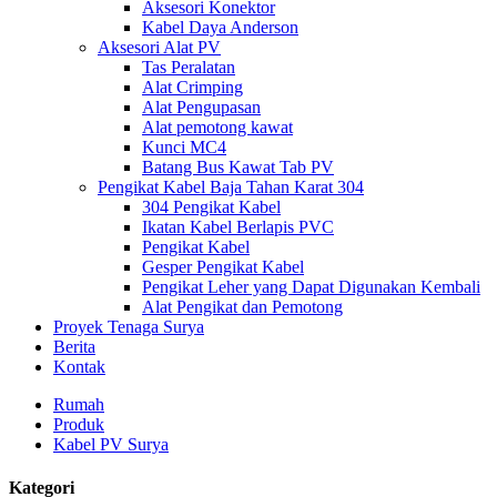
Aksesori Konektor
Kabel Daya Anderson
Aksesori Alat PV
Tas Peralatan
Alat Crimping
Alat Pengupasan
Alat pemotong kawat
Kunci MC4
Batang Bus Kawat Tab PV
Pengikat Kabel Baja Tahan Karat 304
304 Pengikat Kabel
Ikatan Kabel Berlapis PVC
Pengikat Kabel
Gesper Pengikat Kabel
Pengikat Leher yang Dapat Digunakan Kembali
Alat Pengikat dan Pemotong
Proyek Tenaga Surya
Berita
Kontak
Rumah
Produk
Kabel PV Surya
Kategori