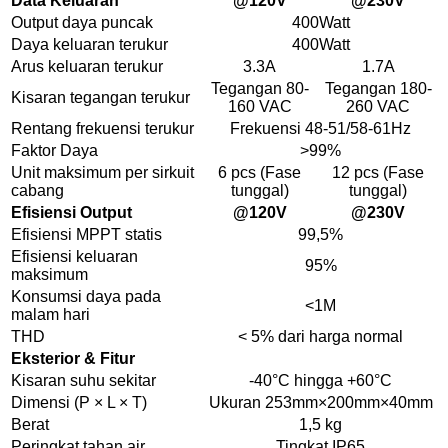
Data Keluaran
@120V
@230V
Output daya puncak
400Watt
Daya keluaran terukur
400Watt
Arus keluaran terukur
3.3A
1.7A
Tegangan 80-
Tegangan 180-
Kisaran tegangan terukur
160 VAC
260 VAC
Rentang frekuensi terukur
Frekuensi 48-51/58-61Hz
Faktor Daya
>99%
Unit maksimum per sirkuit
6 pcs (Fase
12 pcs (Fase
cabang
tunggal)
tunggal)
Efisiensi Output
@120V
@230V
Efisiensi MPPT statis
99,5%
Efisiensi keluaran
95%
maksimum
Konsumsi daya pada
<1M
malam hari
THD
< 5% dari harga normal
Eksterior & Fitur
Kisaran suhu sekitar
-40°C hingga +60°C
Dimensi (P × L × T)
Ukuran 253mm×200mm×40mm
Berat
1,5 kg
Peringkat tahan air
Tingkat IP65