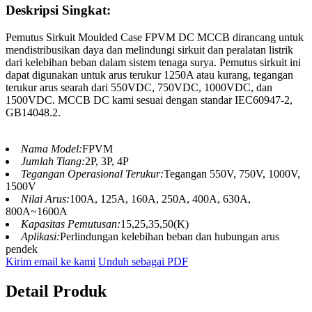
Deskripsi Singkat:
Pemutus Sirkuit Moulded Case FPVM DC MCCB dirancang untuk
mendistribusikan daya dan melindungi sirkuit dan peralatan listrik
dari kelebihan beban dalam sistem tenaga surya. Pemutus sirkuit ini
dapat digunakan untuk arus terukur 1250A atau kurang, tegangan
terukur arus searah dari 550VDC, 750VDC, 1000VDC, dan
1500VDC. MCCB DC kami sesuai dengan standar IEC60947-2,
GB14048.2.
Nama Model:
FPVM
Jumlah Tiang:
2P, 3P, 4P
Tegangan Operasional Terukur:
Tegangan 550V, 750V, 1000V,
1500V
Nilai Arus:
100A, 125A, 160A, 250A, 400A, 630A,
800A~1600A
Kapasitas Pemutusan:
15,25,35,50(K)
Aplikasi:
Perlindungan kelebihan beban dan hubungan arus
pendek
Kirim email ke kami
Unduh sebagai PDF
Detail Produk