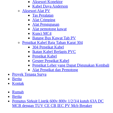
Aksesori Konektor
Kabel Daya Anderson
Aksesori Alat PV
Tas Peralatan
Alat Crimping
Alat Pengupasan
Alat pemotong kawat
Kunci MC4
Batang Bus Kawat Tab PV
Pengikat Kabel Baja Tahan Karat 304
304 Pengikat Kabel
Ikatan Kabel Berlapis PVC
Pengikat Kabel
Gesper Pengikat Kabel
Pengikat Leher yang Dapat Digunakan Kembali
Alat Pengikat dan Pemotong
Proyek Tenaga Surya
Berita
Kontak
Rumah
Berita
Pemutus Sirkuit Listrik 600v 800v 1/2/3/4 kutub 63A DC
MCB dengan TUV CE CB IEC PV Mcb Breaker