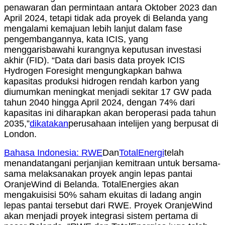
penawaran dan permintaan antara Oktober 2023 dan
April 2024, tetapi tidak ada proyek di Belanda yang
mengalami kemajuan lebih lanjut dalam fase
pengembangannya, kata ICIS, yang
menggarisbawahi kurangnya keputusan investasi
akhir (FID). “Data dari basis data proyek ICIS
Hydrogen Foresight mengungkapkan bahwa
kapasitas produksi hidrogen rendah karbon yang
diumumkan meningkat menjadi sekitar 17 GW pada
tahun 2040 hingga April 2024, dengan 74% dari
kapasitas ini diharapkan akan beroperasi pada tahun
2035,”
dikatakan
perusahaan intelijen yang berpusat di
London.
Bahasa Indonesia: RWE
Dan
TotalEnergi
telah
menandatangani perjanjian kemitraan untuk bersama-
sama melaksanakan proyek angin lepas pantai
OranjeWind di Belanda. TotalEnergies akan
mengakuisisi 50% saham ekuitas di ladang angin
lepas pantai tersebut dari RWE. Proyek OranjeWind
akan menjadi proyek integrasi sistem pertama di