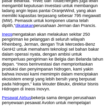
pasar Belanda. “RWE dan TotalEnergies juga telah
mengambil keputusan investasi untuk membangun
ladang angin lepas pantai OranjeWind, yang akan
memiliki kapasitas terpasang sebesar 795 megawatt
(MW). Pemasok untuk komponen utama telah
dipilih,”
dikatakan
perusahaan Jerman dan Prancis.
Ineos
mengatakan akan melakukan sekitar 250
pengiriman ke pelanggan di seluruh wilayah
Rheinberg, Jerman, dengan Truk Mercedes-Benz
GenH2 untuk memahami teknologi sel bahan bakar
dalam operasi nyata, dengan ambisi untuk
memperluas pengiriman ke Belgia dan Belanda tahun
depan. “Ineos berinvestasi dan memprioritaskan
produksi dan penyimpanan hidrogen, kami yakin
bahwa inovasi kami memimpin dalam menciptakan
ekosistem energi yang lebih bersih yang berpusat
pada hidrogen,” kata Wouter Bleukx, direktur bisnis
Hidrogen di Ineos Inovyn.
Pesawat Airbus
bekerja sama dengan perusahaan
penyewaan pesawat Avolon untuk mempelajari