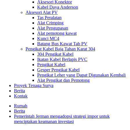
Aksesori Konektor
Kabel Daya Anderson
Aksesori Alat PV
Tas Peralatan
Alat Crimping
Alat Pengupasan
Alat pemotong kawat
Kunci MC4
Batang Bus Kawat Tab PV
Pengikat Kabel Baja Tahan Karat 304
304 Pengikat Kabel
Ikatan Kabel Berlapis PVC
Pengikat Kabel
Gesper Pengikat Kabel
Pengikat Leher yang Dapat Digunakan Kembali
Alat Pengikat dan Pemotong
Proyek Tenaga Surya
Berita
Kontak
Rumah
Berita
Pemerintah Jerman mengadopsi strategi impor untuk
menciptakan keamanan investasi