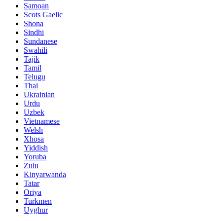
Samoan
Scots Gaelic
Shona
Sindhi
Sundanese
Swahili
Tajik
Tamil
Telugu
Thai
Ukrainian
Urdu
Uzbek
Vietnamese
Welsh
Xhosa
Yiddish
Yoruba
Zulu
Kinyarwanda
Tatar
Oriya
Turkmen
Uyghur